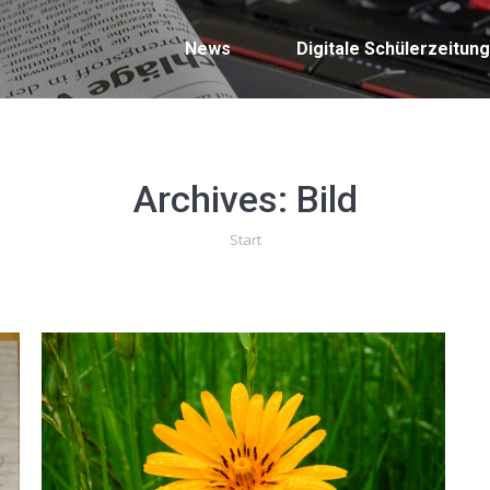
Digitale Schülerzeitung
Redaktion
NMS G
News
Digitale Schülerzeitung
Archives:
Bild
Sie befinden sich hier:
Start