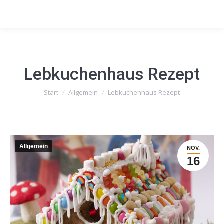
Lebkuchenhaus Rezept
Sie befinden sich hier:
Start
Allgemein
Lebkuchenhaus Rezept
Allgemein
NOV.
16