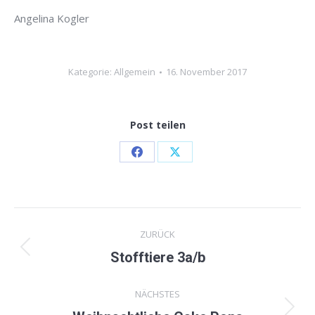
Angelina Kogler
Kategorie:
Allgemein
16. November 2017
Post teilen
Share
Share
on
on
Facebook
X
Kommentarnavigation
ZURÜCK
Vorheriger
Stofftiere 3a/b
Beitrag:
NÄCHSTES