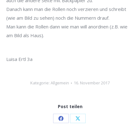
auch die andere Seite mit Backpapier zu.
Danach kann man die Rollen noch verzieren und schreibt
(wie am Bild zu sehen) noch die Nummern drauf.
Man kann die Rollen dann wie man will anordnen (z.B. wie
am Bild als Haus).
Luisa Ertl 3a
Kategorie:
Allgemein
16. November 2017
Post teilen
Share
Share
on
on