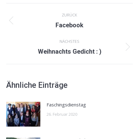
Facebook
X
Kommentarnavigation
ZURÜCK
Vorheriger
Facebook
Beitrag:
NÄCHSTES
Nächster
Weihnachts Gedicht : )
Beitrag:
Ähnliche Einträge
Faschingsdienstag
26. Februar 2020